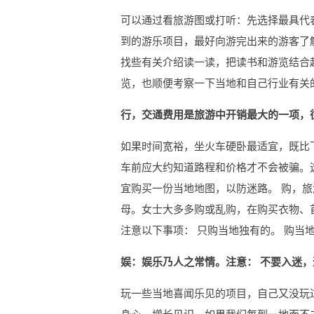
可以通过看旅游图或打听：先选择最具代
到的游乐项目，最好向游完出来的游客了
找些有关介绍读一读，把读书和游览结合
览，也顺便考察一下当地和自己行业有关
行，交通费用是旅游中开销最大的一项，
如果时间宽裕，坐火车硬卧最适宜，既比
车前应大约知道路程和价格才不会被骗。选
宜购买一份当地地图，以防迷路。 购，
母。女士大多多购或乱购，在购买衣物、
注意以下事项： 只购当地独有的。 购当
娱：娱乐乃人之常情。注意： 不要入迷
玩一些当地喜闻乐见的项目，自己又没玩过