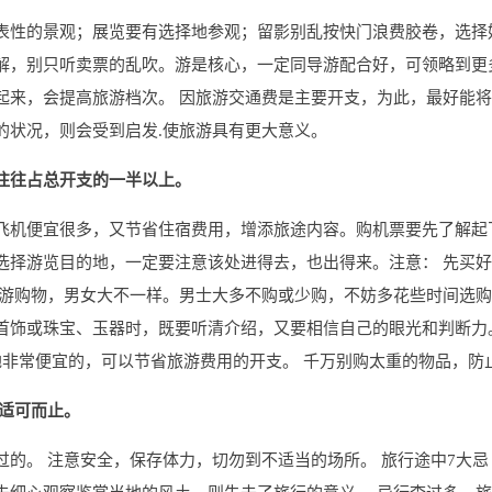
表性的景观；展览要有选择地参观；留影别乱按快门浪费胶卷，选择
解，别只听卖票的乱吹。游是核心，一定同导游配合好，可领略到更
起来，会提高旅游档次。 因旅游交通费是主要开支，为此，最好能将
的状况，则会受到启发.使旅游具有更大意义。
往往占总开支的一半以上。
飞机便宜很多，又节省住宿费用，增添旅途内容。购机票要先了解起
择游览目的地，一定要注意该处进得去，也出得来。注意： 先买好
旅游购物，男女大不一样。男士大多不购或少购，不妨多花些时间选
首饰或珠宝、玉器时，既要听清介绍，又要相信自己的眼光和判断力
地非常便宜的，可以节省旅游费用的开支。 千万别购太重的物品，防
，适可而止。
的。 注意安全，保存体力，切勿到不适当的场所。 旅行途中7大忌