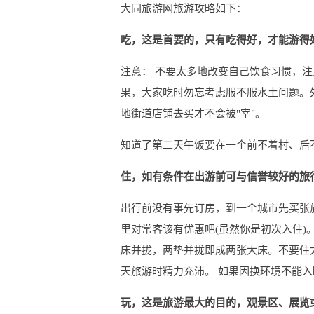
大同旅游网旅游攻略如下：
吃，这是首要的，只有吃得好，才能游得
注意： 不要太多地改变自己饮食习惯，注
果，大家吃时勿忘考虑服不服水土问题。
地街道店铺去买才不会被"宰"。
知道了第二天午饭要在一个前不着村、后
住，如有条件在出游前可与信誉较好的旅
出行前没有事先订房，到一个城市先买张
里对常客该有优惠吧(虽然你是初次入住)
床并拢，两垫并拢即成两张大床。不要住
天旅游时精力充沛。 如果因换环境不能
玩，这是旅游最大的目的，观景区、展览