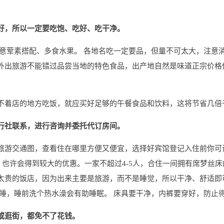
好，所以一定要吃饱、吃好、吃干净。
意荤素搭配、多食水果。 各地名吃一定要品，但量不可太大，注意
外出旅游不能错过品尝当地的特色食品，出产地自然是味道正宗价格
不着店的地方吃饭，就应买好足够的午餐食品和饮料，这将节省几倍
行社联系，进行咨询并委托代订房间。
旅游交通图，查看住在哪里方便又便宜，选择好宾馆登记入住前你可
。也许会得到较大的优惠。一家不超过4-5人，合住一间拥有席梦丝
太贵的饭店，因为出来主要是旅游，而不是睡觉，所以干净、舒适即
入睡，睡前洗个热水澡会有助睡眠。 床具要干净，内裤要穿好，防止
或逛街，都免不了花钱。